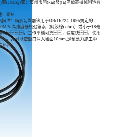
n)廠(chǎng)家：泰州市開(kāi)發(fā)區億豪機械制造有
)地：泰州
n)品描述：錨索切斷器適用于GB/T5224-1995規定的
1850MPa高強度低松弛錨索（鋼絞線(xiàn)）或小于18毫
剪切，工作平穩可靠，速度快，使用
，并可以使斷口深入墻面10mm,是預應力施工中
備 。