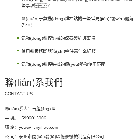
些事項？
關(guān)于氣動(dòng)錨桿鉆機一些常見(jiàn)問(wèn)題解
答！
氣動(dòng)錨桿鉆機的保養與維護事項
使用錨索切斷器時(shí)需注意什么細節
氣動(dòng)錨桿鉆機的優(yōu)勢和使用范圍
聯(lián)系我們
CONTACT US
聯(lián)系人：吉經(jīng)理
手 機：15996013906
郵 箱：yewu@cnyihao.com
公 司：泰州市開(kāi)發(fā)區億豪機械制造有限公司