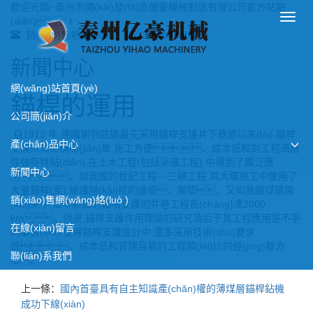
歡迎光臨~泰州市開(kāi)發(fā)區億豪機械制造有限公司官方站點
導
(diǎn)！
航
銷(xiāo)售熱線(xiàn)：0523-86848800
菜
單
新聞中心
網(wǎng)站首頁(yè)
錨桿的運用
公司簡(jiǎn)介
自1912 年,德國謝列茲礦最先采用錨桿支護井下巷道以來(lái),錨桿
產(chǎn)品中心
支護以其結構簡(jiǎn)單,施工方便、成本低和對工程適應
性強等特點(diǎn),在土木工程(包括采礦工程) 中得到了廣泛應
新聞中心
用。如我國的世紀工程---三峽工程,其大壩施工中使用了
大量錨桿(索) 維護開(kāi)挖的邊坡、巖壁。又如我國煤礦開
銷(xiāo)售網(wǎng)絡(luò )
(kāi)采中,每年新掘的錨噴支護的井巷工程長(cháng)達2000
km。但是,錨桿支護作用理論的研究落后于其工程應用是不爭
在線(xiàn)留言
的事實(shí),使得錨桿支護設計中,還多采用技術(shù)要求
低、成本低和管理容易的工程類(lèi)比的經(jīng)驗方
聯(lián)系我們
法。
上一條：
國內首臺具有自主知識產(chǎn)權的薄煤層錨桿鉆機
成功下線(xiàn)