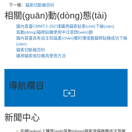
下一條：
錨索切斷器百科
相關(guān)動(dòng)態(tài)
國內首臺CMMT2-25C煤礦用錨索鉆車(chē)下線(xiàn)
氣動(dòng)錨桿鉆機使用中注意問(wèn)題
國內首臺具有自主知識產(chǎn)權的薄煤層錨桿鉆機成功下線
(xiàn)
錨索切斷器百科
礦用錨索張拉機具使用方法
導航欄目
新聞中心
在網(wǎng)上購買(mǎi)氣動(dòng)錨索退錨器應該注意哪